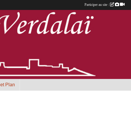
Participer au site :
 et Plan