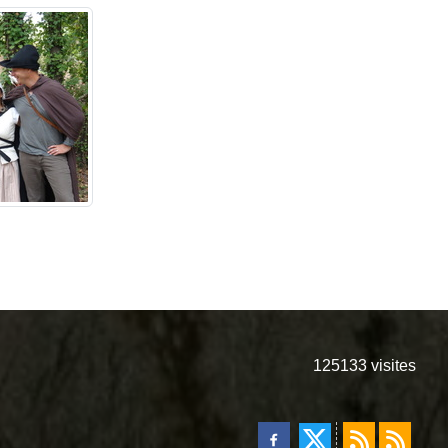
125133
visites