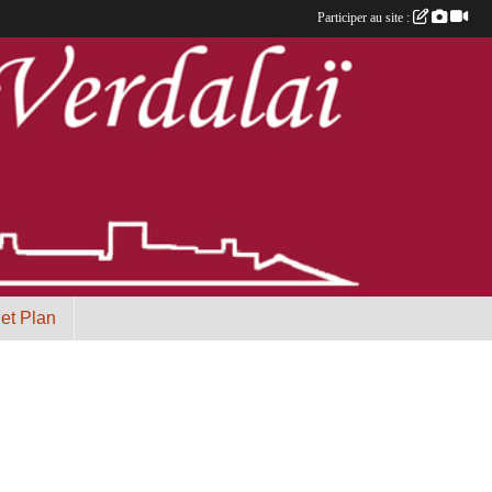
Participer au site :
 et Plan