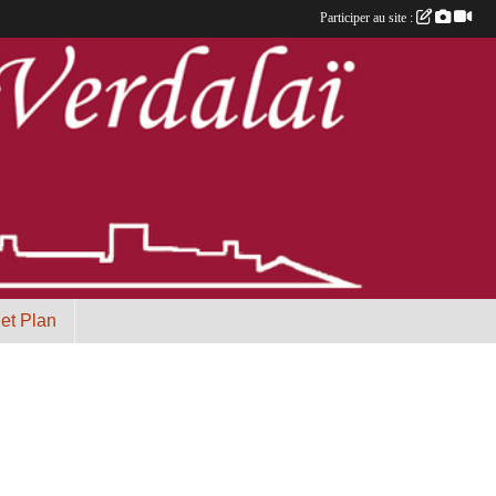
Participer au site :
 et Plan