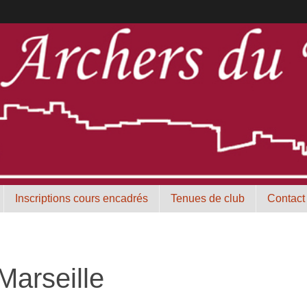
Inscriptions cours encadrés
Tenues de club
Contact
Marseille